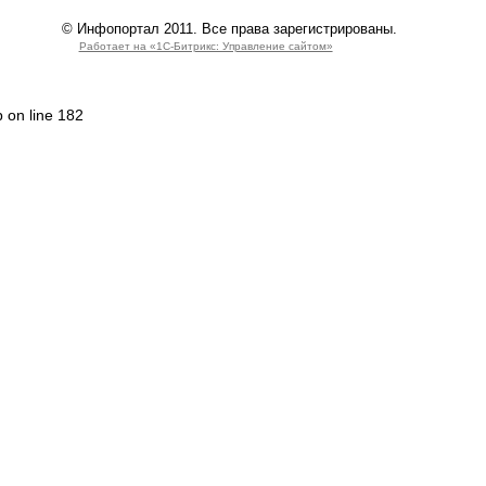
© Инфопортал 2011. Все права зарегистрированы.
Работает на «1С-Битрикс: Управление сайтом»
p on line 182