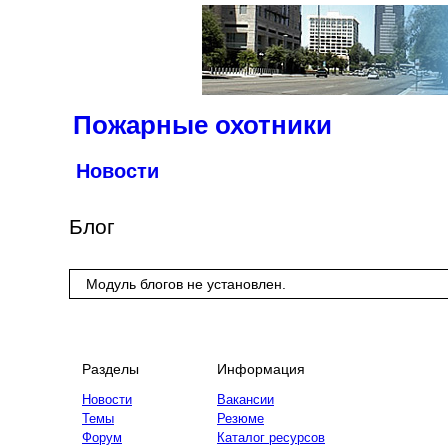
Пожарные охотники
Новости
Статьи
Брандистика
Блог
Фотогалереи
Блоги
Модуль блогов не установлен.
Форум
Объявления
О проекте
Разделы
Информация
Новости
Вакансии
Темы
Резюме
Форум
Каталог ресурсов