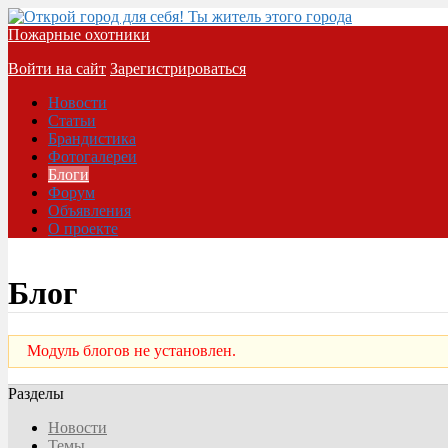
Пожарные охотники
Войти на сайт
Зарегистрироваться
Новости
Статьи
Брандистика
Фотогалереи
Блоги
Форум
Объявления
О проекте
Блог
Модуль блогов не установлен.
Разделы
Новости
Темы