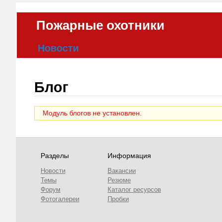
Пожарные охотники
Новости
Статьи
Брандистика
Блог
Фотогалереи
Блоги
Модуль блогов не установлен.
Форум
Объявления
О проекте
Разделы
Информация
Новости
Вакансии
Темы
Резюме
Форум
Каталог ресурсов
Фотогалереи
Пробки