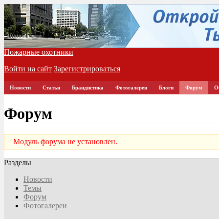
Пожарные охотники
Войти на сайт
Зарегистрироваться
Новости
Статьи
Брандистика
Фотогалереи
Блоги
Форум
О
Форум
Модуль форума не установлен.
Разделы
Новости
Темы
Форум
Фотогалереи