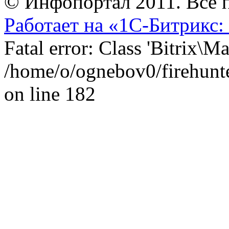
© Инфопортал 2011. Все п
Работает на «1С-Битрикс:
Fatal error: Class 'Bitrix\
/home/o/ognebov0/firehunter
on line 182