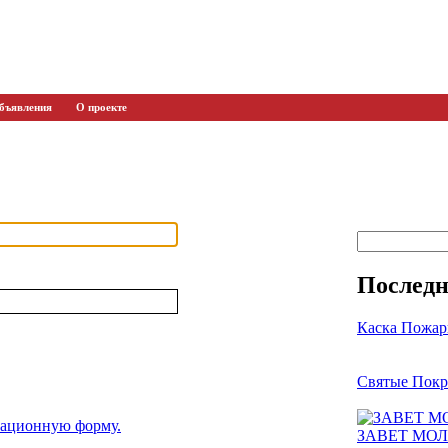
бъявления
О проекте
Последн
Каска Пожар
Святые Покр
рационную форму.
ЗАВЕТ МО