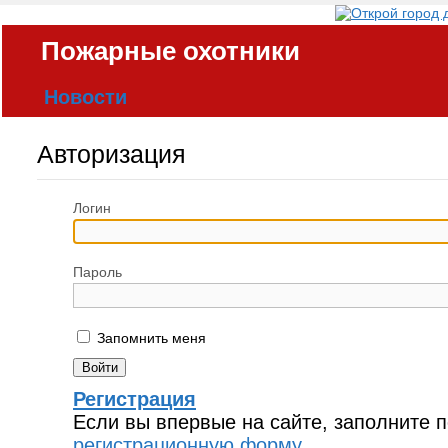
Пожарные охотники
Новости
Статьи
Брандистика
Авторизация
Фотогалереи
Блоги
Логин
Форум
Объявления
Пароль
О проекте
Запомнить меня
Регистрация
Если вы впервые на сайте, заполните 
регистрационную форму.