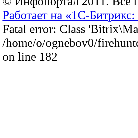
© Инфопортал 2011. Все п
Работает на «1С-Битрикс:
Fatal error: Class 'Bitrix\
/home/o/ognebov0/firehunter
on line 182