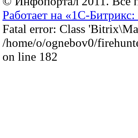
© Инфопортал 2011. Все п
Работает на «1С-Битрикс:
Fatal error: Class 'Bitrix\
/home/o/ognebov0/firehunter
on line 182