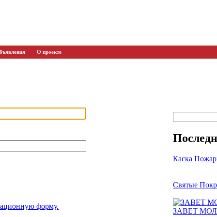
бъявления
О проекте
Последн
Каска Пожар
Святые Покр
рационную форму.
ЗАВЕТ МО