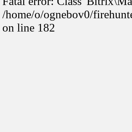
Fatal error: Class 'Bitrix\
/home/o/ognebov0/firehunter
on line 182