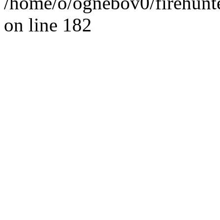
/home/o/ognebov0/firehunter
on line 182