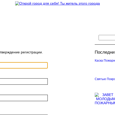
и
Блоги
Форум
Объявления
О проекте
Последни
дтверждение регистрации.
Каска Пожарн
Святые Покр