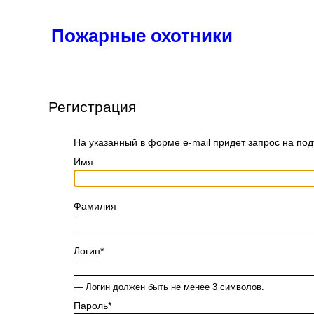
Пожарные охотники
Новости
Статьи
Брандистика
Фотогалере
Регистрация
На указанный в форме e-mail придет запрос на по
Имя
Фамилия
Логин
*
— Логин должен быть не менее 3 символов.
Пароль
*