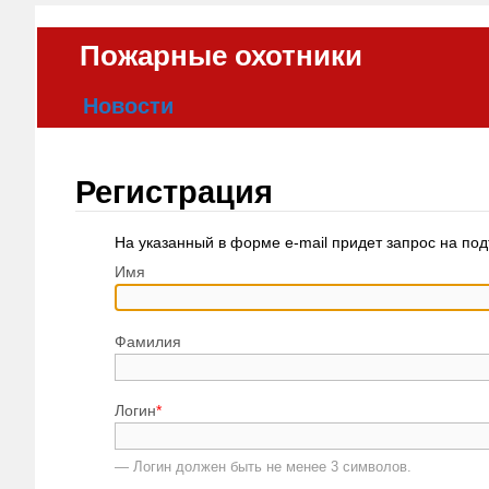
Пожарные охотники
Новости
Статьи
Брандистика
Регистрация
Фотогалереи
Блоги
На указанный в форме e-mail придет запрос на по
Форум
Имя
Объявления
О проекте
Фамилия
Логин
*
— Логин должен быть не менее 3 символов.