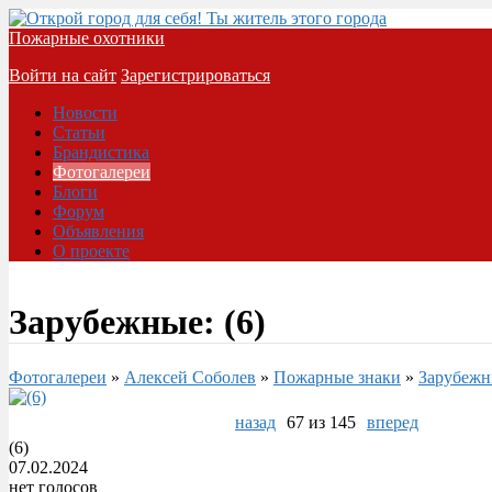
Пожарные охотники
Войти на сайт
Зарегистрироваться
Новости
Статьи
Брандистика
Фотогалереи
Блоги
Форум
Объявления
О проекте
Зарубежные: (6)
Фотогалереи
»
Алексей Соболев
»
Пожарные знаки
»
Зарубеж
назад
67 из 145
вперед
(6)
07.02.2024
нет голосов