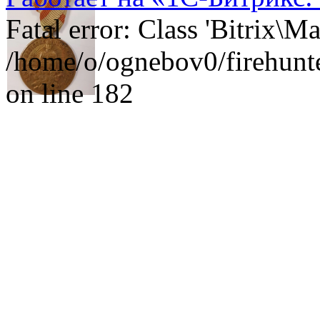
Fatal error: Class 'Bitrix\
/home/o/ognebov0/firehunter
on line 182