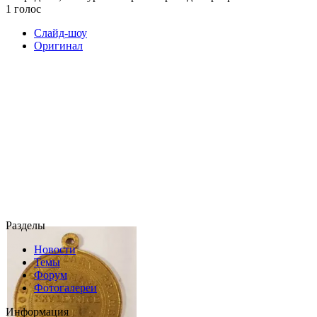
1 голос
Слайд-шоу
Оригинал
Разделы
Новости
Темы
Форум
Фотогалереи
Информация