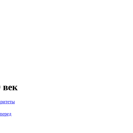
 век
аритеты
перед