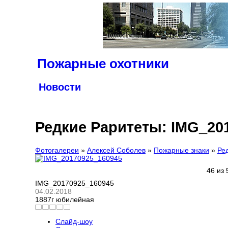
Пожарные охотники
Новости
Статьи
Брандистика
Редкие Раритеты: IMG_20
Фотогалереи
Блоги
Фотогалереи
»
Алексей Соболев
»
Пожарные знаки
»
Ре
Форум
Объявления
46 из 
О проекте
IMG_20170925_160945
04.02.2018
1887г юбилейная
Слайд-шоу