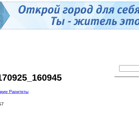
170925_160945
дкие Раритеты
57