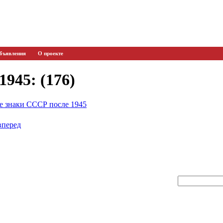
бъявления
О проекте
945: (176)
 знаки СССР после 1945
вперед